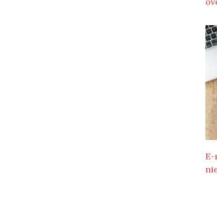
ov
E-
ni