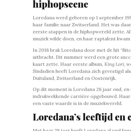
hiphopscene
Loredana werd geboren op 1 september 1995 
haar familie naar Zwitserland. Het was daa
eerste stappen in de hiphopwereld zette. Al
muziek wilde doen, en haar raptalent kwam 
In 2018 brak Loredana door met de hit “Bit
uitbracht. Dit nummer werd een grote succe
kaart zette. Haar eerste album,
King Lori
, 
Sindsdien heeft Loredana zich gevestigd als
Duitsland, Zwitserland en Oostenrijk.
Op dit moment is Loredana 28 jaar oud, en o
indrukwekkende carrière opgebouwd. Haar mu
een vaste waarde is in de muziekwereld.
Loredana’s leeftijd en 
Met haar 28 jaar heeft Loredana al veel ber