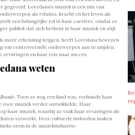
er gegroeid. Loredana’s muziek is een mix van
onderwerpen als relaties, kracht en het leven als
peelt een belangrijke rol in haar carrière, omdat ze
er publiek dat zich herkent in haar muziek en stijl.
eds meer erkenning krijgen, heeft Loredana bewezen
ang om controversiële onderwerpen aan te snijden,
e ervaringen en haar reis naar succes.
redana weten
Bo
Albanië. Toen ze nog een kind was, verhuisde haar
re
de voor muziek verder ontwikkelde. Haar
op haar muziek, waarbij ze vaak haar ervaringen als
eksten verwerkt. Deze culturele invloeden maken
nieke stem in de muziekindustrie.