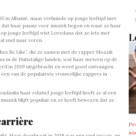
in Albanië, maar verhuisde op jonge leeftijd met
r dat haar passie voor muziek begon en waar ze haar
 op jonge leeftijd wist Loredana dat ze iets met
L
al snel naar voren.
ches Be Like”, die ze samen met de rapper Mozzik
s in de Duitstalige landen, wat haar meteen op de
werd in 2019 uitgebracht en werd goed ontvangen.
 een van de populairste vrouwelijke rappers in
ndanks haar relatief jonge leeftijd heeft ze al een
ziek blijft populair en ze heeft bewezen dat ze
carrière
Pe
so
eikt. Haar doorbraak in 2018 was een snel succes, en