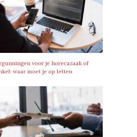
rgunningen voor je horecazaak of
nkel: waar moet je op letten