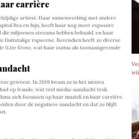
haar carrière
elzijdige artiest. Haar samenwerking met andere
pital Bra en Juju, heeft haar nog meer exposure
d die miljoenen streams hebben behaald, en haar
e Duitstalige rapscene. Bovendien heeft ze diverse
de
1Live Krone
, wat haar status als toonaangevende
Ve
andacht
wi
erse geweest. In 2019 kwam ze in het nieuws
 had op fraude, wat veel media-aandacht trok.
dana zich focussen op haar muziek en haar carrière.
leiden door de negatieve aandacht en dat ze blijft
ei.