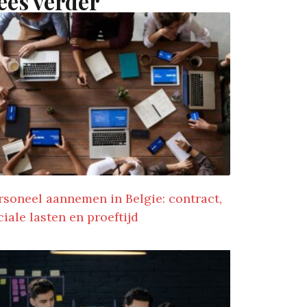
ees verder
rsoneel aannemen in Belgie: contract,
ciale lasten en proeftijd