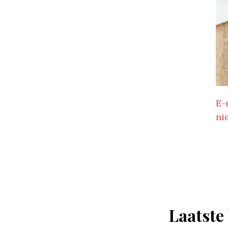
E-
ni
Laatste