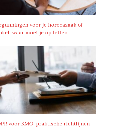
rgunningen voor je horecazaak of
nkel: waar moet je op letten
PR voor KMO: praktische richtlijnen