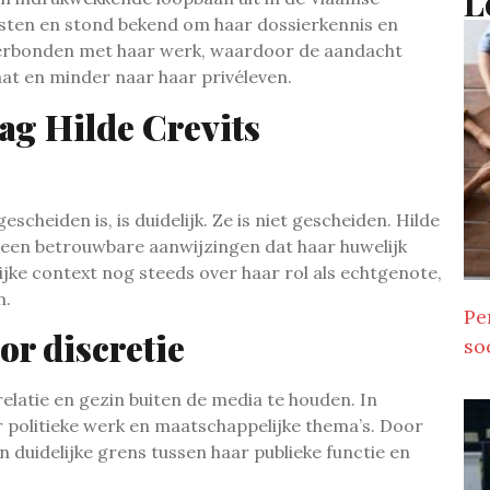
L
osten en stond bekend om haar dossierkennis en
 verbonden met haar werk, waardoor de aandacht
at en minder naar haar privéleven.
aag Hilde Crevits
cheiden is, is duidelijk. Ze is niet gescheiden. Hilde
 geen betrouwbare aanwijzingen dat haar huwelijk
ijke context nog steeds over haar rol als echtgenote,
n.
Pe
or discretie
so
relatie en gezin buiten de media te houden. In
aar politieke werk en maatschappelijke thema’s. Door
n duidelijke grens tussen haar publieke functie en