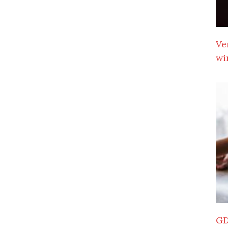
Ve
wi
GD