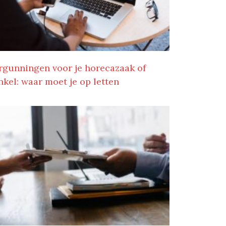
rgunningen voor je horecazaak of
nkel: waar moet je op letten