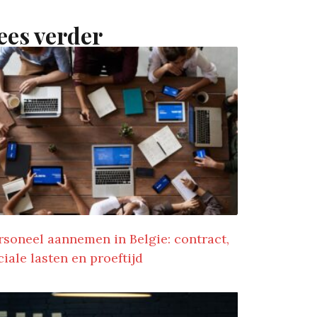
ees verder
rsoneel aannemen in Belgie: contract,
ciale lasten en proeftijd