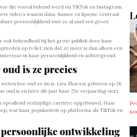
tor die vooral bekend werd via TikTok en Instagram.
L
rte video’s waarin dans, humor en lipsync centraal
nbare persoonlijkheid wist ze al snel een groot
 ook bekendheid bij het grote publiek door haar
treden op tv liet zien dat ze meer is dan alleen een
interesse in haar persoonlijkheid en achtergrond.
 oud is ze precies
l weten hoe oud ze nu is. Lies Zhara is geboren op 26
ar oud is en later dit jaar haar 25e verjaardag viert.
en opvallend veelzijdige carrière opgebouwd. Haar
Pe
roep, wat haar populariteit op platforms als TikTok en
so
 persoonlijke ontwikkeling